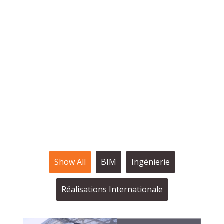
et un savoir-faire
d’excellence à travers le
monde.
Show All
BIM
Ingénierie
Réalisations Internationale