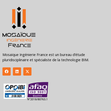
Mosaïque Ingénierie France est un bureau d’étude
pluridisciplinaire et spécialiste de la technologie BIM.
F
L
X
a
i
-
c
n
t
e
k
w
b
e
i
o
d
t
o
i
t