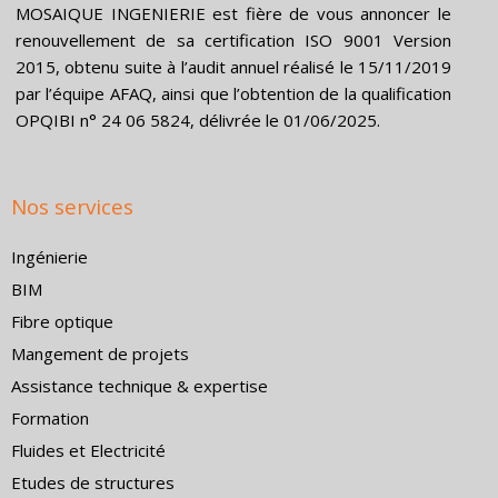
k
n
e
MOSAIQUE INGENIERIE est fière de vous annoncer le
r
renouvellement de sa certification ISO 9001 Version
2015, obtenu suite à l’audit annuel réalisé le 15/11/2019
par l’équipe AFAQ, ainsi que l’obtention de la qualification
OPQIBI n° 24 06 5824, délivrée le 01/06/2025.
Nos services
Ingénierie
BIM
Fibre optique
Mangement de projets
Assistance technique & expertise
Formation
Fluides et Electricité
Etudes de structures