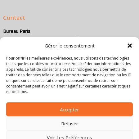
Contact
Bureau Paris
Le HUB – Business Center, 6 rue du Bois Sauvage – 91000
Gérer le consentement
Évry-Courcouronnes
Direction commerciale :
(+33) 1 84 18 14 79
Pour offrir les meilleures expériences, nous utilisons des technologies
Direction technique :
(+33) 1 84 18 14 80
telles que les cookies pour stocker et/ou accéder aux informations des
Email :
co
*****
@
************************
ce.com
appareils. Le fait de consentir à ces technologies nous permettra de
traiter des données telles que le comportement de navigation ou les ID
Bureau Marseille
uniques sur ce site. Le fait de ne pas consentir ou de retirer son
consentement peut avoir un effet négatif sur certaines caractéristiques
4 Cr Jean Ballard, 13001 Marseille, France
et fonctions.
Direction commerciale :
+33 6 18 48 02 11
Email :
co
*****
@
************************
ce.com
Bureau Lyon
Accepter
6 rue Joseph Chapelle, 69008 Lyon
Refuser
Email :
co
*****
@
************************
ce.com
Voir Les Préférences