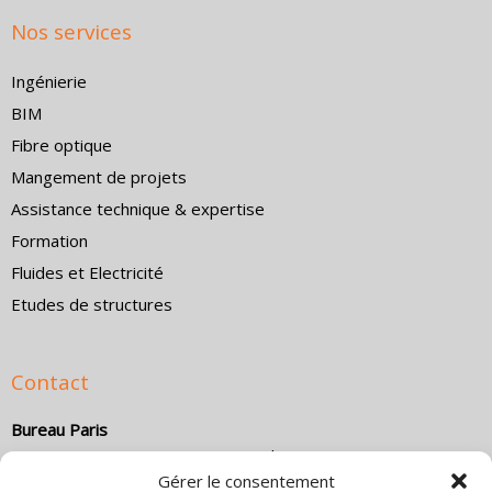
Nos services
Ingénierie
BIM
Fibre optique
Mangement de projets
Assistance technique & expertise
Formation
Fluides et Electricité
Etudes de structures
Contact
Bureau Paris
Le HUB – Business Center, 6 rue du Bois Sauvage – 91000
Gérer le consentement
Évry-Courcouronnes