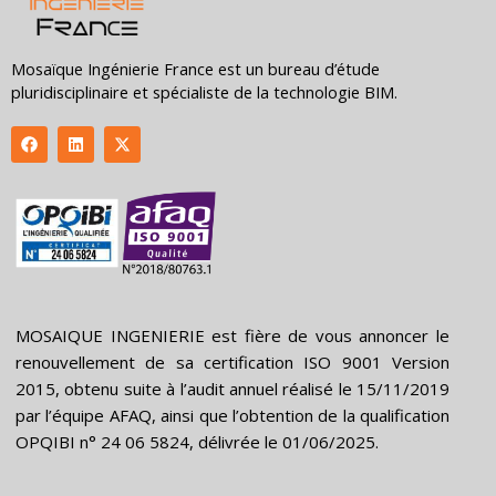
Mosaïque Ingénierie France est un bureau d’étude
pluridisciplinaire et spécialiste de la technologie BIM.
F
L
X
a
i
-
c
n
t
e
k
w
b
e
i
o
d
t
o
i
t
k
n
e
MOSAIQUE INGENIERIE est fière de vous annoncer le
r
renouvellement de sa certification ISO 9001 Version
2015, obtenu suite à l’audit annuel réalisé le 15/11/2019
par l’équipe AFAQ, ainsi que l’obtention de la qualification
OPQIBI n° 24 06 5824, délivrée le 01/06/2025.