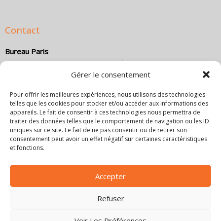
Contact
Bureau Paris
Le HUB – Business Center, 6 rue du Bois Sauvage – 91000
Gérer le consentement
Évry-Courcouronnes
Direction commerciale :
(+33) 1 84 18 14 79
Pour offrir les meilleures expériences, nous utilisons des technologies
Direction technique :
(+33) 1 84 18 14 80
telles que les cookies pour stocker et/ou accéder aux informations des
Email :
co
*****
@
************************
ce.com
appareils. Le fait de consentir à ces technologies nous permettra de
traiter des données telles que le comportement de navigation ou les ID
Bureau Marseille
uniques sur ce site. Le fait de ne pas consentir ou de retirer son
consentement peut avoir un effet négatif sur certaines caractéristiques
4 Cr Jean Ballard, 13001 Marseille, France
et fonctions.
Direction commerciale :
+33 6 18 48 02 11
Email :
co
*****
@
************************
ce.com
Bureau Lyon
Accepter
6 rue Joseph Chapelle, 69008 Lyon
Refuser
Email :
co
*****
@
************************
ce.com
Voir Les Préférences