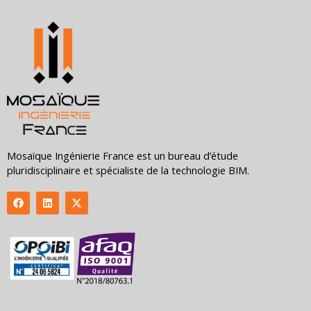
Mosaïque Ingénierie France est un bureau d’étude
pluridisciplinaire et spécialiste de la technologie BIM.
F
L
X
a
i
-
c
n
t
e
k
w
b
e
i
o
d
t
o
i
t