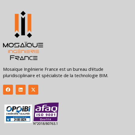
Mosaïque Ingénierie France est un bureau d’étude
pluridisciplinaire et spécialiste de la technologie BIM.
F
L
X
a
i
-
c
n
t
e
k
w
b
e
i
o
d
t
o
i
t
k
n
e
r