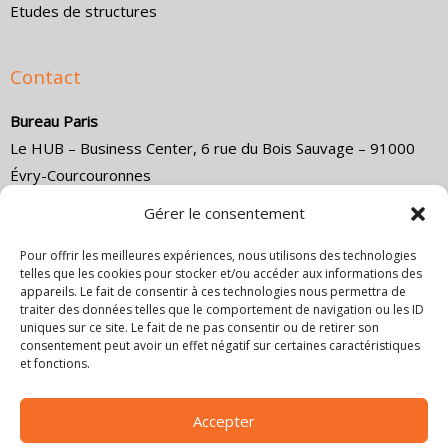
Etudes de structures
Contact
Bureau Paris
Le HUB – Business Center, 6 rue du Bois Sauvage – 91000
Évry-Courcouronnes
Direction commerciale :
(+33) 1 84 18 14 79
Gérer le consentement
Direction technique :
(+33) 1 84 18 14 80
Email :
co
*****
@
************************
ce.com
Pour offrir les meilleures expériences, nous utilisons des technologies
telles que les cookies pour stocker et/ou accéder aux informations des
appareils. Le fait de consentir à ces technologies nous permettra de
Bureau Marseille
traiter des données telles que le comportement de navigation ou les ID
4 Cr Jean Ballard, 13001 Marseille, France
uniques sur ce site. Le fait de ne pas consentir ou de retirer son
consentement peut avoir un effet négatif sur certaines caractéristiques
Direction commerciale :
+33 6 18 48 02 11
et fonctions.
Email :
co
*****
@
************************
ce.com
Bureau Lyon
Accepter
6 rue Joseph Chapelle, 69008 Lyon