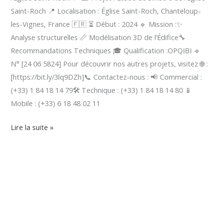
Saint-Roch 📍 Localisation : Église Saint-Roch, Chanteloup-
les-Vignes, France 🇫🇷 ⏳ Début : 2024 🔹 Mission :✨
Analyse structurelles 📏 Modélisation 3D de l’Édifice🔧
Recommandations Techniques 🎓 Qualification :OPQIBI 🔹
N° [24 06 5824] Pour découvrir nos autres projets, visitez 🌐 :
[https://bit.ly/3lq9DZh]📞 Contactez-nous : 📢 Commercial :
(+33) 1 84 18 14 79🛠️ Technique : (+33) 1 84 18 14 80 📱
Mobile : (+33) 6 18 48 02 11
Lire la suite »