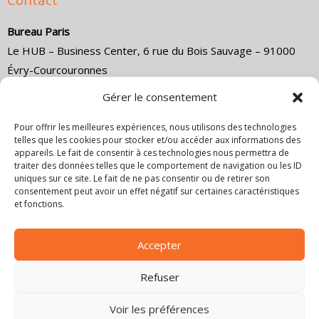
Contact
Bureau Paris
Le HUB – Business Center, 6 rue du Bois Sauvage – 91000
Évry-Courcouronnes
Direction commerciale :
(+33) 1 84 18 14 79
Gérer le consentement
Direction technique :
(+33) 1 84 18 14 80
Email :
co
*****
@
************************
ce.com
Pour offrir les meilleures expériences, nous utilisons des technologies
telles que les cookies pour stocker et/ou accéder aux informations des
appareils. Le fait de consentir à ces technologies nous permettra de
Bureau Marseille
traiter des données telles que le comportement de navigation ou les ID
4 Cr Jean Ballard, 13001 Marseille, France
uniques sur ce site. Le fait de ne pas consentir ou de retirer son
consentement peut avoir un effet négatif sur certaines caractéristiques
Direction commerciale :
+33 6 18 48 02 11
et fonctions.
Email :
co
*****
@
************************
ce.com
Bureau Lyon
Accepter
6 rue Joseph Chapelle, 69008 Lyon
Email :
co
*****
@
************************
ce.com
Refuser
Voir les préférences