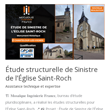
Étude
structurelle
de
Sinistre
de
l’Église
Saint-
Roch
Étude structurelle de Sinistre
de l’Église Saint-Roch
Assistance technique et expertise
🏗️ 𝐌𝐨𝐬𝐚𝐢̈𝐪𝐮𝐞 𝐈𝐧𝐠𝐞́𝐧𝐢𝐞𝐫𝐢𝐞 𝐅𝐫𝐚𝐧𝐜𝐞, bureau d’étude
pluridisciplinaire, a réalisé les études structurelles pour
l’Église Saint-Roch. 📍 📸 Projet : Étude de Sinistre de l’Église