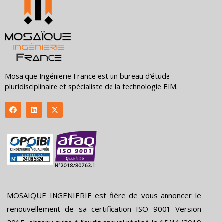
Mosaïque Ingénierie France est un bureau d’étude
pluridisciplinaire et spécialiste de la technologie BIM.
F
L
X
a
i
-
c
n
t
e
k
w
b
e
i
o
d
t
o
i
t
k
n
e
r
MOSAIQUE INGENIERIE est fière de vous annoncer le
renouvellement de sa certification ISO 9001 Version