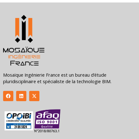
Mosaïque Ingénierie France est un bureau d’étude
pluridisciplinaire et spécialiste de la technologie BIM.
F
L
X
a
i
-
c
n
t
e
k
w
b
e
i
o
d
t
o
i
t
k
n
e
r