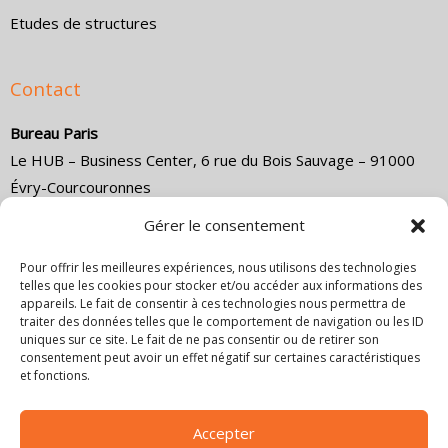
Etudes de structures
Contact
Bureau Paris
Le HUB – Business Center, 6 rue du Bois Sauvage – 91000
Évry-Courcouronnes
Direction commerciale :
(+33) 1 84 18 14 79
Gérer le consentement
Direction technique :
(+33) 1 84 18 14 80
Email :
co
*****
@
************************
ce.com
Pour offrir les meilleures expériences, nous utilisons des technologies
telles que les cookies pour stocker et/ou accéder aux informations des
appareils. Le fait de consentir à ces technologies nous permettra de
Bureau Marseille
traiter des données telles que le comportement de navigation ou les ID
4 Cr Jean Ballard, 13001 Marseille, France
uniques sur ce site. Le fait de ne pas consentir ou de retirer son
consentement peut avoir un effet négatif sur certaines caractéristiques
Direction commerciale :
+33 6 18 48 02 11
et fonctions.
Email :
co
*****
@
************************
ce.com
Bureau Lyon
Accepter
6 rue Joseph Chapelle, 69008 Lyon