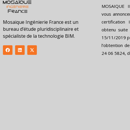
MOSAIQUE IN
vous annonce
certificatio
Mosaïque Ingénierie France est un
bureau d’étude pluridisciplinaire et
obtenu suite à
spécialiste de la technologie BIM.
15/11/2019 pa
l’obtention de
F
L
X
a
i
-
24 06 5824, d
c
n
t
e
k
w
b
e
i
o
d
t
o
i
t
k
n
e
r