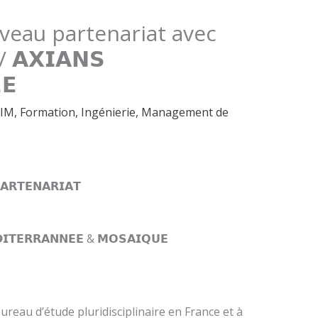
veau partenariat avec
 / 𝗔𝗫𝗜𝗔𝗡𝗦
𝗘
IM
,
Formation
,
Ingénierie
,
Management de
𝗔𝗥𝗧𝗘𝗡𝗔𝗥𝗜𝗔𝗧
𝗗𝗜𝗧𝗘𝗥𝗥𝗔𝗡𝗡𝗘𝗘 & 𝗠𝗢𝗦𝗔𝗜𝗤𝗨𝗘
au d’étude pluridisciplinaire en France et à