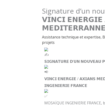
Signature d’un nou
𝗩𝗜𝗡𝗖𝗜 𝗘𝗡𝗘𝗥𝗚𝗜𝗘
𝗠𝗘𝗗𝗜𝗧𝗘𝗥𝗥𝗔𝗡𝗡
Assistance technique et expertise
,
B
projets
𝗦𝗜𝗚𝗡𝗔𝗧𝗨𝗥𝗘 𝗗’𝗨𝗡 𝗡𝗢𝗨𝗩𝗘𝗔𝗨 𝗣
𝗩𝗜𝗡𝗖𝗜 𝗘𝗡𝗘𝗥𝗚𝗜𝗘 / 𝗔𝗫𝗜𝗔𝗡𝗦 𝗠
𝗜𝗡𝗚𝗘𝗡𝗜𝗘𝗥𝗜𝗘 𝗙𝗥𝗔𝗡𝗖𝗘
MOSAÏQUE INGENIERIE FRANCE, bure