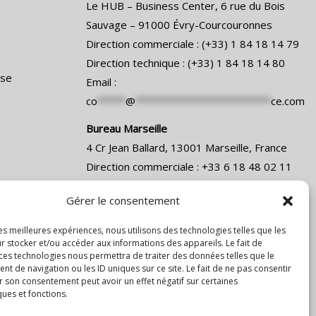
Le HUB – Business Center, 6 rue du Bois
Sauvage – 91000 Évry-Courcouronnes
Direction commerciale :
(+33) 1 84 18 14 79
Direction technique :
(+33) 1 84 18 14 80
ise
Email :
co
*****
@
************************
ce.com
Bureau Marseille
4 Cr Jean Ballard, 13001 Marseille, France
Direction commerciale :
+33 6 18 48 02 11
Email :
Gérer le consentement
co
*****
@
************************
ce.com
Bureau Lyon
les meilleures expériences, nous utilisons des technologies telles que les
6 rue Joseph Chapelle, 69008 Lyon
r stocker et/ou accéder aux informations des appareils. Le fait de
 ces technologies nous permettra de traiter des données telles que le
Email :
 de navigation ou les ID uniques sur ce site. Le fait de ne pas consentir
co
*****
@
************************
ce.com
r son consentement peut avoir un effet négatif sur certaines
ques et fonctions.