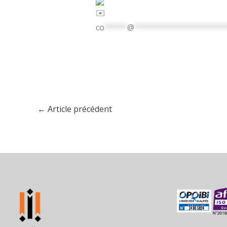
co
*****
@
********************
←
Article précédent